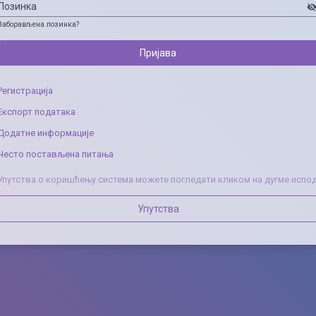
Лозинка
visibility_of
Заборављена лозинка?
Пријава
Регистрација
Експорт података
Додатне информације
Често постављена питања
Упутства о коришћењу система можете погледати кликом на дугме испод
Упутства